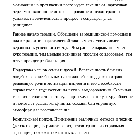
Детоксикация организма
мотивации на протяжении всего курса лечения от наркотиков
Стоимость услуги
через мотивационное интервьюирование и психотерапию
от
4 500
₽
усиливает вовлеченность в процесс и сокращает риск
рецидивов.
ЗАКАЗАТЬ ЗВОНОК
Раннее начало терапии. Обращение за медицинской помощью в
начале развития наркотической зависимости увеличивает
вероятность успешного исхода. Чем раньше наркоман начнет
Кодирование от наркотиков
курс терапии, тем меньше возникнет проблем со здоровьем, тем
Стоимость услуги
легче пройдет реабилитация.
от
15 000
₽
Поддержка членов семьи и друзей. Вовлеченность близких
людей в лечение больных наркоманией и поддержка играют
ЗАКАЗАТЬ ЗВОНОК
решающую роль в мотивации пациента и его способности
справляться с трудностями на пути к выздоровлению. Семейная
терапия и совместные консультации улучшают культуру общение
Вызов нарколога на дом
и помогают решать конфликты, создают благоприятную
атмосферу для восстановления.
Стоимость услуги
от
5 500
₽
Комплексный подход. Применение различных методов и техник
(детоксикация, фармакотерапия, психотерапия и социальная
адаптация) позволяет охватить все аспекты
ЗАКАЗАТЬ ЗВОНОК