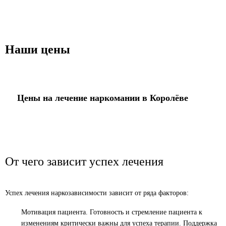
Наши цены
Цены на лечение наркомании в Королёве
Снятие ломки
Стоимость услуги
От чего зависит успех лечения
от
5 000
₽
ЗАКАЗАТЬ ЗВОНОК
Успех лечения наркозависимости зависит от ряда факторов:
Мотивация пациента. Готовность и стремление пациента к
изменениям критически важны для успеха терапии. Поддержка