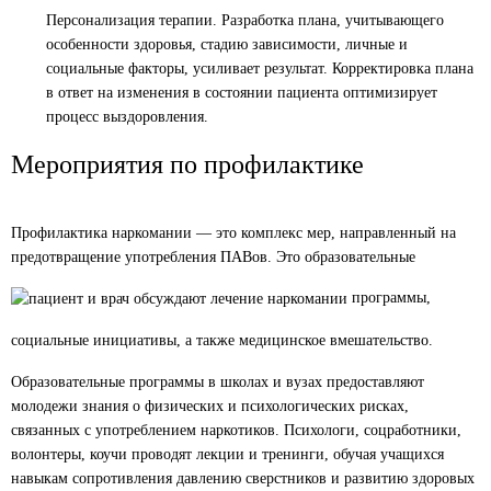
Персонализация терапии. Разработка плана, учитывающего
особенности здоровья, стадию зависимости, личные и
Лечение в стационаре
социальные факторы, усиливает результат. Корректировка плана
в ответ на изменения в состоянии пациента оптимизирует
Стоимость услуги
процесс выздоровления.
6 100
₽
Мероприятия по профилактике
ЗАКАЗАТЬ ЗВОНОК
Профилактика наркомании — это комплекс мер, направленный на
Интервенция
предотвращение употребления ПАВов. Это образовательные
Стоимость услуги
программы,
от
2 000
₽
социальные инициативы, а также медицинское вмешательство.
ЗАКАЗАТЬ ЗВОНОК
Образовательные программы в школах и вузах предоставляют
молодежи знания о физических и психологических рисках,
связанных с употреблением наркотиков. Психологи, соцработники,
волонтеры, коучи проводят лекции и тренинги, обучая учащихся
навыкам сопротивления давлению сверстников и развитию здоровых