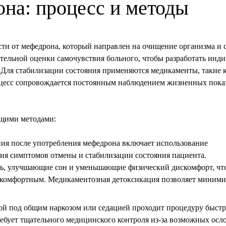
на: процесс и методы
Стоимость услуги
от
4 500
₽
сти от мефедрона, который направлен на очищение организма и
тельной оценки самочувствия больного, чтобы разработать инд
ЗАКАЗАТЬ ЗВОНОК
 Для стабилизации состояния применяются медикаменты, такие 
оцесс сопровождается постоянным наблюдением жизненных показ
Лечение в стационаре
ющими методами:
ения после употребления мефедрона включает использование
ния симптомов отмены и стабилизации состояния пациента.
ь, улучшающие сон и уменьшающие физический дискомфорт, чт
Стоимость услуги
 и комфортным. Медикаментозная детоксикация позволяет миним
6 100
₽
ой под общим наркозом или седацией проходит процедуру быстр
ЗАКАЗАТЬ ЗВОНОК
ребует тщательного медицинского контроля из-за возможных ос