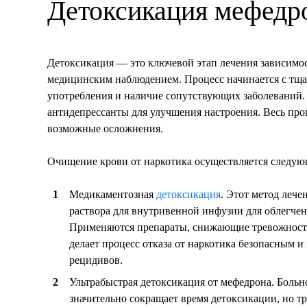
Детоксикация мефедро
Стоимость услуги
от
5 000
₽
Детоксикация — это ключевой этап лечения зависимо
медицинским наблюдением. Процесс начинается с тща
ЗАКАЗАТЬ ЗВОНОК
употребления и наличие сопутствующих заболеваний.
антидепрессанты для улучшения настроения. Весь пр
возможные осложнения.
Вызов нарколога на дом
Очищение крови от наркотика осуществляется следу
Медикаментозная
детоксикация
. Этот метод леч
раствора для внутривенной инфузии для облегче
Применяются препараты, снижающие тревожност
Стоимость услуги
делает процесс отказа от наркотика безопасным
от
5 500
₽
рецидивов.
Ультрабыстрая детоксикация от мефедрона. Больн
ЗАКАЗАТЬ ЗВОНОК
значительно сокращает время детоксикации, но т