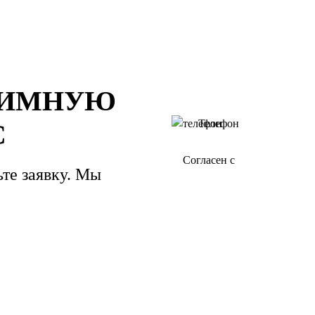
НИМНУЮ
С
Согласен с
политикой о к
ьте заявку. Мы
данных"