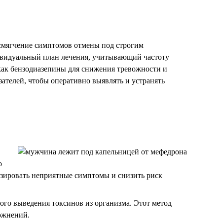
Стоимость услуги
от
15 000
₽
 смягчение симптомов отмены под строгим
ивидуальный план лечения, учитывающий частоту
ЗАКАЗАТЬ ЗВОНОК
как бензодиазепины для снижения тревожности и
ателей, чтобы оперативно выявлять и устранять
Интервенция
о
Стоимость услуги
изировать неприятные симптомы и снизить риск
от
2 000
₽
ого выведения токсинов из организма. Этот метод
ЗАКАЗАТЬ ЗВОНОК
ложнений.